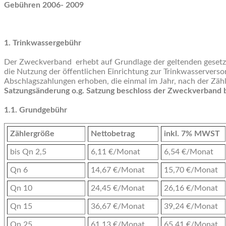
Gebühren 2006- 2009
1. Trinkwassergebühr
Der Zweckverband erhebt auf Grundlage der geltenden gesetz
die Nutzung der öffentlichen Einrichtung zur Trinkwasservers
Abschlagszahlungen erhoben, die einmal im Jahr, nach der Zä
Satzungsänderung o.g. Satzung beschloss der Zweckverband b
1.1. Grundgebühr
Zählergröße
Nettobetrag
inkl. 7% MWST
bis Qn 2,5
6,11 €/Monat
6,54 €/Monat
Qn 6
14,67 €/Monat
15,70 €/Monat
Qn 10
24,45 €/Monat
26,16 €/Monat
Qn 15
36,67 €/Monat
39,24 €/Monat
Qn 25
61,13 €/Monat
65,41 €/Monat